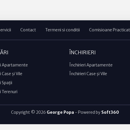
ervicii
Contact
Termeni si conditii
Comisioane Practica
ĂRI
ÎNCHIRIERI
i Apartamente
Închirieri Apartamente
 Case și Vile
Închirieri Case și Vile
 Spații
i Terenuri
Copyright © 2026
George Popa
- Powered by
Soft360