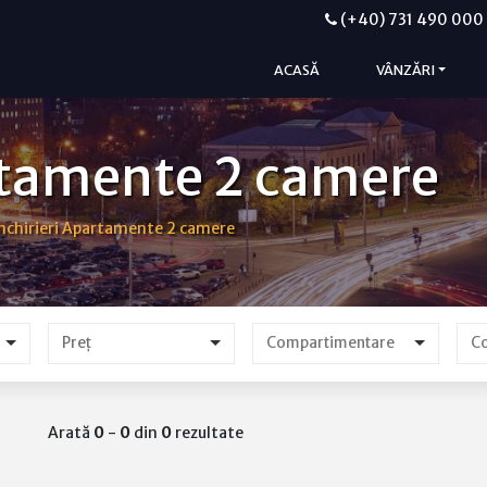
(+40) 731 490 000
ACASĂ
VÂNZĂRI
artamente 2 camere
Închirieri Apartamente 2 camere
Preț
Arată
0
-
0
din
0
rezultate