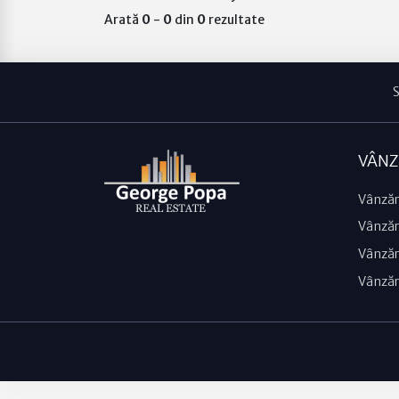
Arată
0
-
0
din
0
rezultate
S
VÂNZ
Vânzăr
Vânzări
Vânzări
Vânzăr